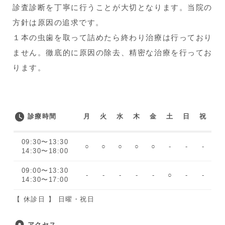
診査診断を丁寧に行うことが大切となります。当院の
方針は原因の追求です。
１本の虫歯を取って詰めたら終わり治療は行っており
ません。徹底的に原因の除去、精密な治療を行ってお
ります。
診療時間
月
火
水
木
金
土
日
祝
09:30〜13:30
○
○
○
○
○
-
-
-
14:30〜18:00
09:00〜13:30
-
-
-
-
-
○
-
-
14:30〜17:00
【 休診日 】 日曜・祝日
アクセス